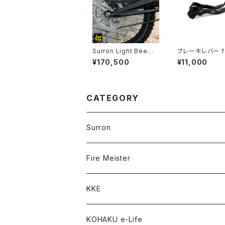
Surron Light Bee用
ブレーキレバー for
【GATES】 Secondary
Ultra Bee
¥170,500
¥11,000
Belt Drive Kit
CATEGORY
Surron
Light Bee
Fire Meister
オプションパーツ
Ultra Bee
KKE
純正パーツ
純正パーツ
GOODS
KOHAKU e-Life