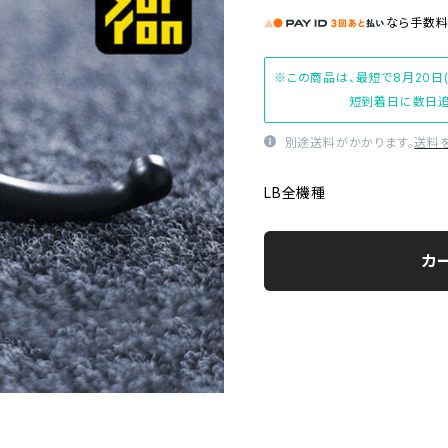
なら
手数
※この商品は、最短で8月20日
短到着日に数日追
別途送料がかかります。
送料
LB全機種
カ